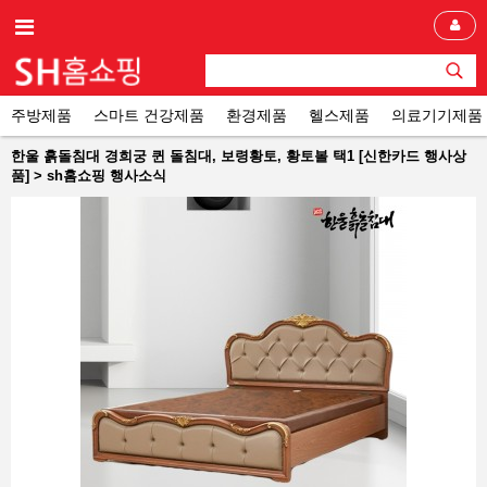
주방제품
스마트 건강제품
환경제품
헬스제품
의료기기제품
한울 흙돌침대 경희궁 퀸 돌침대, 보령황토, 황토볼 택1 [신한카드 행사상
품] > sh홈쇼핑 행사소식