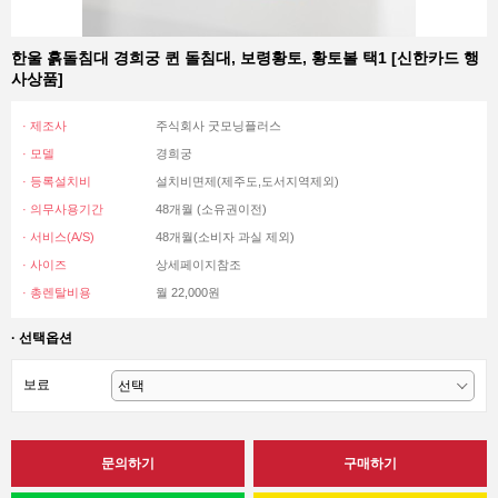
한울 흙돌침대 경희궁 퀸 돌침대, 보령황토, 황토볼 택1 [신한카드 행
사상품]
· 제조사
주식회사 굿모닝플러스
· 모델
경희궁
· 등록설치비
설치비면제(제주도,도서지역제외)
· 의무사용기간
48개월 (소유권이전)
· 서비스(A/S)
48개월(소비자 과실 제외)
· 사이즈
상세페이지참조
· 총렌탈비용
월 22,000원
· 선택옵션
보료