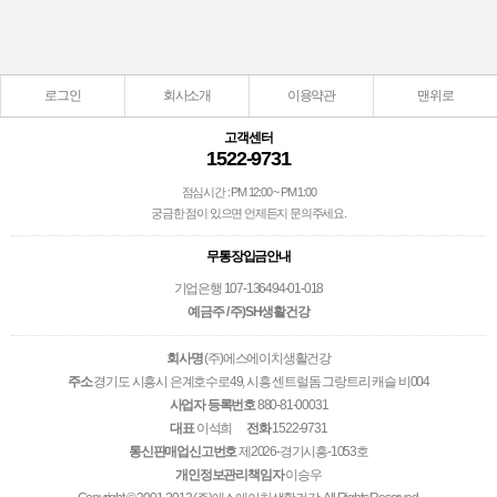
로그인
회사소개
이용약관
맨위로
고객센터
1522-9731
점심시간 : PM 12:00 ~ PM 1:00
궁금한 점이 있으면 언제든지 문의주세요.
무통장입금안내
기업은행 107-136494-01-018
예금주 / 주)SH생활건강
회사명
(주)에스에이치생활건강
주소
경기도 시흥시 은계호수로49, 시흥 센트럴돔 그랑트리 캐슬 비004
사업자 등록번호
880-81-00031
대표
이석희
전화
1522-9731
통신판매업신고번호
제2026-경기시흥-1053호
개인정보관리책임자
이승우