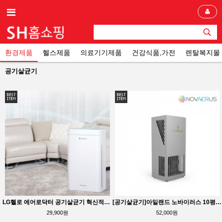
환경제품
헬스제품
의료기기제품
건강식품,가전
렌탈복지몰
공기살균기
LG헬로 에어로닥터 공기살균기 혁신적인 UV LED 광촉매 요양원, 병원, 약국, 사무실, 가정에 적합
[공기살균기]아일랜드 노바이러스 10평형 공기살균기 렌탈
29,900원
52,000원