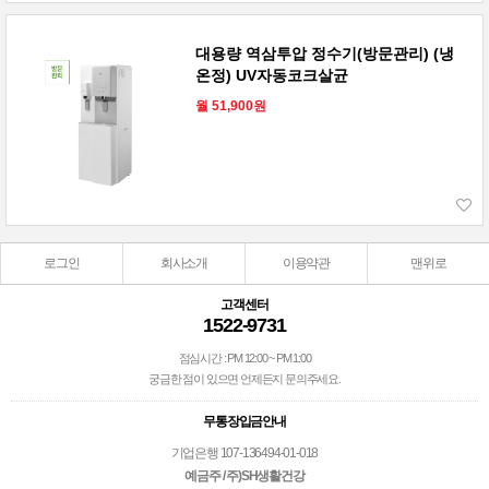
대용량 역삼투압 정수기(방문관리) (냉
온정) UV자동코크살균
월 51,900원
로그인
회사소개
이용약관
맨위로
고객센터
1522-9731
점심시간 : PM 12:00 ~ PM 1:00
궁금한 점이 있으면 언제든지 문의주세요.
무통장입금안내
기업은행 107-136494-01-018
예금주 / 주)SH생활건강