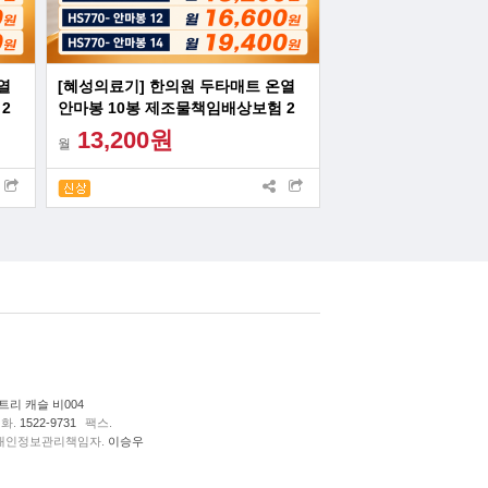
열
[혜성의료기] 한의원 두타매트 온열
2
안마봉 10봉 제조물책임배상보험 2
억원 가입
13,200원
월
리 캐슬 비004
화.
1522-9731
팩스.
개인정보관리책임자.
이승우