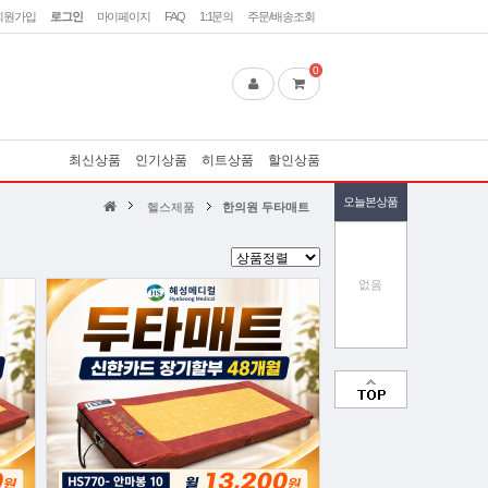
회원가입
로그인
마이페이지
FAQ
1:1문의
주문/배송조회
0
최신상품
인기상품
히트상품
할인상품
오늘본상품
헬스제품
한의원 두타매트
없음