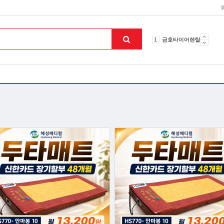
10
토션파장기
1
금호타이어렌탈
2
효돌이
3
라파402
4
자이글온고주파
5
알카메디
6
엘지냉난방기
7
업소용음식물처리기
8
무주천마
9
자동케겔운동기구
10
토션파장기
1
금호타이어렌탈
맨위로