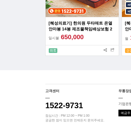
[혜성의료기] 한의원 두타매트 온열
[
안마봉 14봉 제조물책임배상보험 2
안
억원 가입
억
650,000
일시불
월
고객센터
무통장
1522-9731
기업은행 
예금주 
점심시간 : PM 12:00 ~ PM 1:00
궁금한 점이 있으면 언제든지 문의주세요.