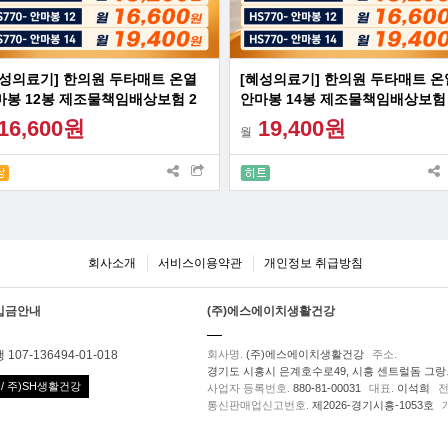
혜성의료기] 한의원 두타매트 온열
[혜성의료기] 한의원 두타매트 온
마봉 12봉 제조물책임배상보험 2
안마봉 14봉 제조물책임배상보험 
원 가입
억원 가입
16,600원
19,400원
월
회사소개
서비스이용약관
개인정보 취급방침
입금안내
(주)에스에이치생활건강
107-136494-01-018
회사명.
(주)에스에이치생활건강
주소.
경기도 시흥시 은계호수로49, 시흥 센트럴돔 그랑트
/ 주)SH생활건강
사업자 등록번호.
880-81-00031
대표.
이석희
전
통신판매업신고번호.
제2026-경기시흥-1053호