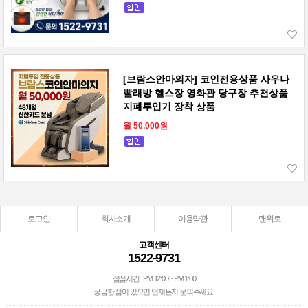
[브람스안마의자] 코인전용상품 사우나
빨래방 헬스장 영화관 당구장 추천상품
지폐투입기 장착 상품
월 50,000원
로그인
회사소개
이용약관
맨위로
고객센터
1522-9731
점심시간 : PM 12:00 ~ PM 1:00
궁금한 점이 있으면 언제든지 문의주세요.