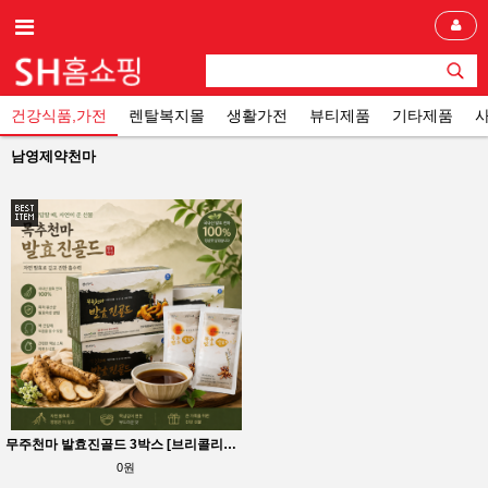
건강식품,가전
렌탈복지몰
생활가전
뷰티제품
기타제품
남영제약천마
무주천마 발효진골드 3박스 [브리콜리즙1박스] 사은품 믿을수 있는 제약회사천마
0원