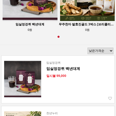
임실엉겅퀴 백년대계
무주천마 발효진골드 3박스 [브리콜리즙1박스] 사은품 믿을수 있는 제약회사천마
0원
0원
임실엉겅퀴
임실엉겅퀴 백년대계
일시불 99,000
천년누리