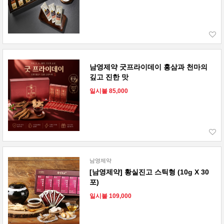
남영제약 굿프라이데이 홍삼과 천마의
깊고 진한 맛
일시불 85,000
남영제약
[남영제약] 황실진고 스틱형 (10g X 30
포)
일시불 109,000