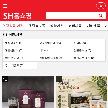
건강식품,가전
렌탈복지몰
생활가전
뷰티제품
기타제품
건강식품,가전
임실엉겅퀴 (1)
남영제약천마 (16)
천마니 (0)
판토삼명가 (0)
기타 (3)
청팔플러스 (0)
야관문 야망 (0)
민물장어 추출물 (0)
줄기세포 보관 (0)
주)바이온텍 (0)