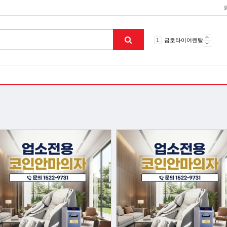
10
토션파장기
1
금호타이어렌탈
2
효돌이
3
라파402
4
자이글온고주파
5
알카메디
6
엘지냉난방기
7
업소용음식물처리기
8
무주천마
9
자동케겔운동기구
10
토션파장기
1
금호타이어렌탈
맨위로