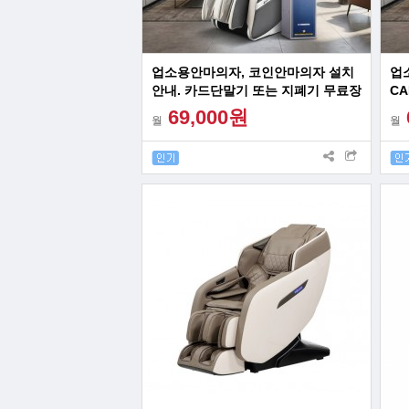
업소용안마의자, 코인안마의자 설치
업
안내. 카드단말기 또는 지폐기 무료장
CA
착 행사와 렌탈료 3개월 할인 혜택 제
구
69,000원
월
월
공
개