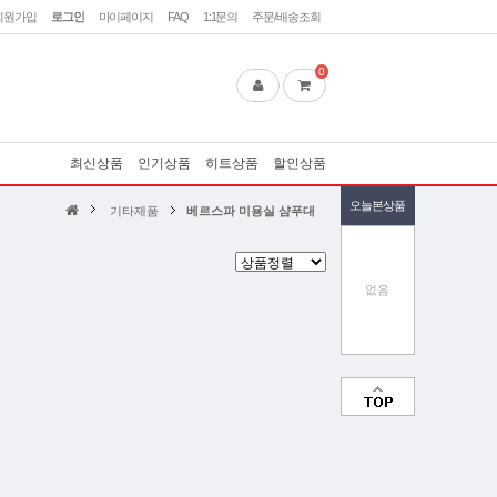
회원가입
로그인
마이페이지
FAQ
1:1문의
주문/배송조회
0
최신상품
인기상품
히트상품
할인상품
오늘본상품
기타제품
베르스파 미용실 샴푸대
없음