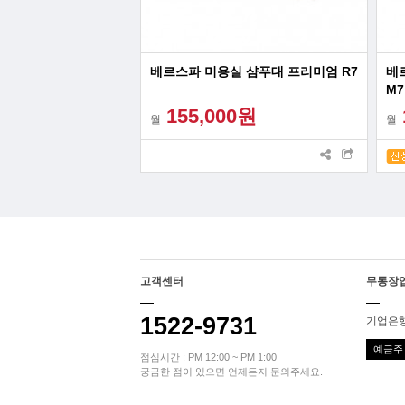
베르스파 미용실 샴푸대 프리미엄 R7
베
M7
155,000원
월
월
고객센터
무통장
1522-9731
기업은행 
예금주 
점심시간 : PM 12:00 ~ PM 1:00
궁금한 점이 있으면 언제든지 문의주세요.