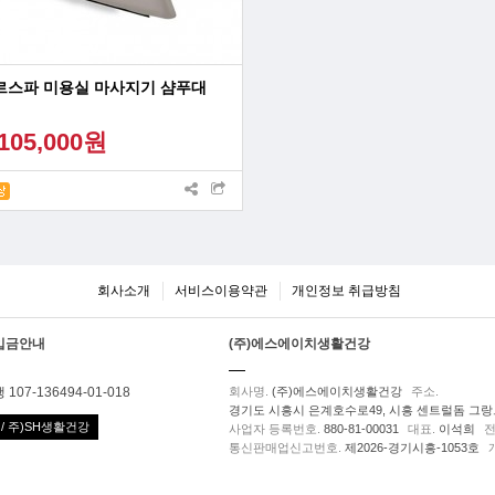
르스파 미용실 마사지기 샴푸대
105,000원
회사소개
서비스이용약관
개인정보 취급방침
입금안내
(주)에스에이치생활건강
107-136494-01-018
회사명.
(주)에스에이치생활건강
주소.
경기도 시흥시 은계호수로49, 시흥 센트럴돔 그랑트
/ 주)SH생활건강
사업자 등록번호.
880-81-00031
대표.
이석희
전
통신판매업신고번호.
제2026-경기시흥-1053호