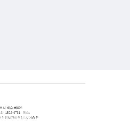
리 캐슬 비004
화.
1522-9731
팩스.
개인정보관리책임자.
이승우