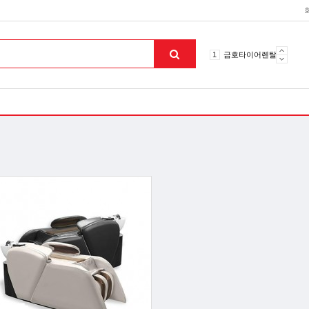
10
토션파장기
1
금호타이어렌탈
2
효돌이
3
라파402
4
자이글온고주파
5
알카메디
6
엘지냉난방기
7
업소용음식물처리기
8
무주천마
9
자동케겔운동기구
10
토션파장기
1
금호타이어렌탈
맨위로