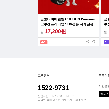
금호타이어렌탈 CRUGEN Premium
금호
크루젠프리미엄 SUV전용 사계절용
루젠
타이어프로 장착
17,200원
월
월
고객센터
무통장
1522-9731
기업은행 
예금주 
점심시간 : PM 12:00 ~ PM 1:00
궁금한 점이 있으면 언제든지 문의주세요.