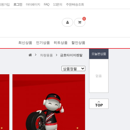
회원가입
로그인
마이페이지
FAQ
1:1문의
주문/배송조회
0
최신상품
인기상품
히트상품
할인상품
오늘본상품
차량용품
금호타이어렌탈
없음