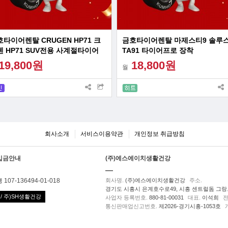
타이어렌탈 CRUGEN HP71 크
금호타이어렌탈 마제스티9 솔루
 HP71 SUV전용 사계절타이어
TA91 타이어프로 장착
19,800원
18,800원
월
회사소개
서비스이용약관
개인정보 취급방침
입금안내
(주)에스에이치생활건강
107-136494-01-018
회사명.
(주)에스에이치생활건강
주소.
경기도 시흥시 은계호수로49, 시흥 센트럴돔 그랑트
/ 주)SH생활건강
사업자 등록번호.
880-81-00031
대표.
이석희
전
통신판매업신고번호.
제2026-경기시흥-1053호