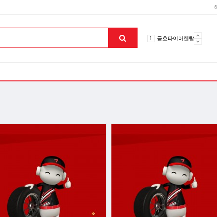
10
토션파장기
1
금호타이어렌탈
2
효돌이
3
라파402
4
자이글온고주파
5
알카메디
6
엘지냉난방기
7
업소용음식물처리기
8
무주천마
9
자동케겔운동기구
10
토션파장기
1
금호타이어렌탈
맨위로