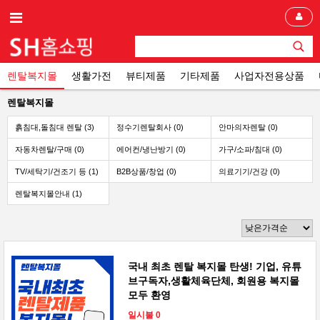
렌탈복지몰
생활가전
뷰티제품
기타제품
사업자전용상품
렌탈복지몰
흙침대,돌침대 렌탈 (3)
정수기렌탈회사 (0)
안마의자렌탈 (0)
자동차렌탈/구매 (0)
에어컨/냉난방기 (0)
가구/소파/침대 (0)
TV/세탁기/건조기 등 (1)
B2B상품/창업 (0)
의료기기/건강 (0)
렌탈복지몰안내 (1)
국내 최초 렌탈 복지몰 탄생! 기업, 유튜
브구독자,생활체육단체, 회원용 복지몰
모두 환영
일시불 0