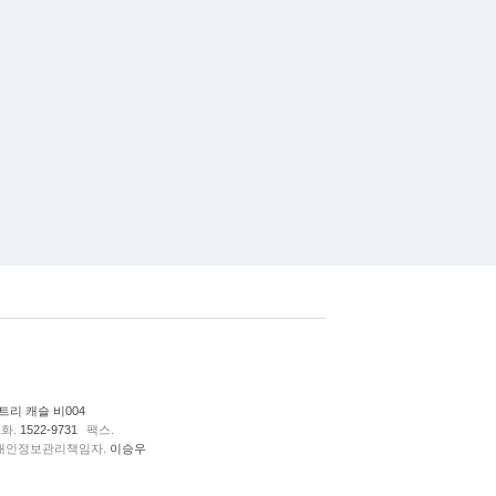
리 캐슬 비004
화.
1522-9731
팩스.
개인정보관리책임자.
이승우