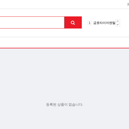
10
토션파장기
1
금호타이어렌탈
2
효돌이
3
라파402
4
자이글온고주파
5
알카메디
6
엘지냉난방기
7
업소용음식물처리기
8
무주천마
9
자동케겔운동기구
10
토션파장기
1
금호타이어렌탈
맨위로
등록된 상품이 없습니다.