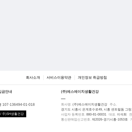
회사소개
서비스이용약관
개인정보 취급방침
입금안내
(주)에스에이치생활건강
107-136494-01-018
회사명.
(주)에스에이치생활건강
주소.
경기도 시흥시 은계호수로49, 시흥 센트럴돔 그랑트
/ 주)SH생활건강
사업자 등록번호.
880-81-00031
대표.
이석희
전
통신판매업신고번호.
제2026-경기시흥-1053호