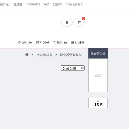
회원가입
로그인
마이페이지
FAQ
1:1문의
주문/배송조회
0
최신상품
인기상품
히트상품
할인상품
오늘본상품
렌탈복지몰
정수기렌탈회사
없음