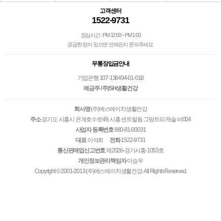
고객센터
1522-9731
점심시간 : PM 12:00 ~ PM 1:00
궁금한 점이 있으면 언제든지 문의주세요.
무통장입금안내
기업은행 107-136494-01-018
예금주 / 주)SH생활건강
회사명
(주)에스에이치생활건강
주소
경기도 시흥시 은계호수로49, 시흥 센트럴돔 그랑트리 캐슬 비004
사업자 등록번호
880-81-00031
대표
이석희
전화
1522-9731
통신판매업신고번호
제2026-경기시흥-1053호
개인정보관리책임자
이승우
Copyright © 2001-2013 (주)에스에이치생활건강. All Rights Reserved.