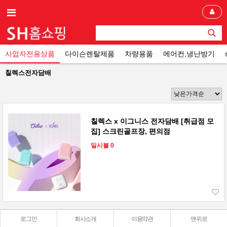
사업자전용상품
다이슨렌탈제품
차량용품
에어컨,냉난방기
칠렉스전자담배
칠렉스 x 이그니스 전자담배 [취급점 모
집] 스크린골프장, 편의점
일시불 0
로그인
회사소개
이용약관
맨위로