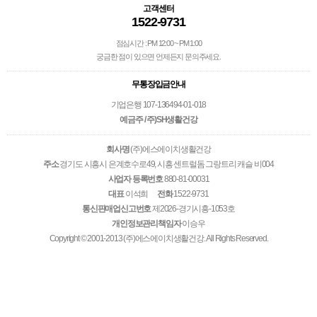
고객센터
1522-9731
점심시간 : PM 12:00 ~ PM 1:00
궁금한 점이 있으면 언제든지 문의주세요.
무통장입금안내
기업은행 107-136494-01-018
예금주 / 주)SH생활건강
회사명
(주)에스에이치생활건강
주소
경기도 시흥시 은계호수로49, 시흥 센트럴돔 그랑트리 캐슬 비004
사업자 등록번호
880-81-00031
대표
이석희
전화
1522-9731
통신판매업신고번호
제2026-경기시흥-1053호
개인정보관리책임자
이승우
Copyright © 2001-2013 (주)에스에이치생활건강. All Rights Reserved.