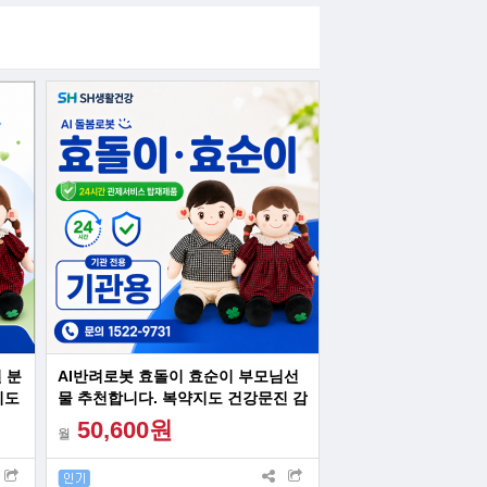
 분
AI반려로봇 효돌이 효순이 부모님선
지도
물 추천합니다. 복약지도 건강문진 감
르신
성대화 혼자계신 어르신 최고의 선물
50,600원
월
24시간 관제서비스 장착