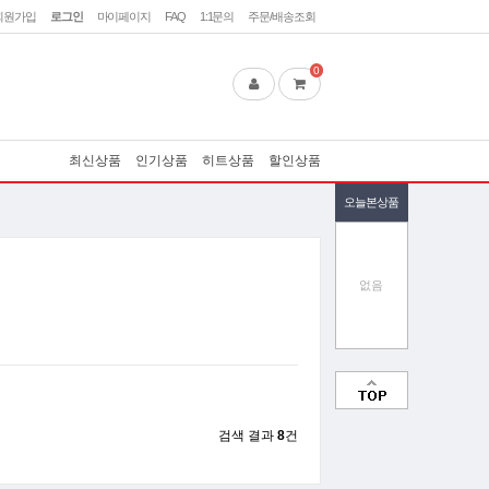
회원가입
로그인
마이페이지
FAQ
1:1문의
주문/배송조회
0
최신상품
인기상품
히트상품
할인상품
오늘본상품
없음
검색 결과
8
건