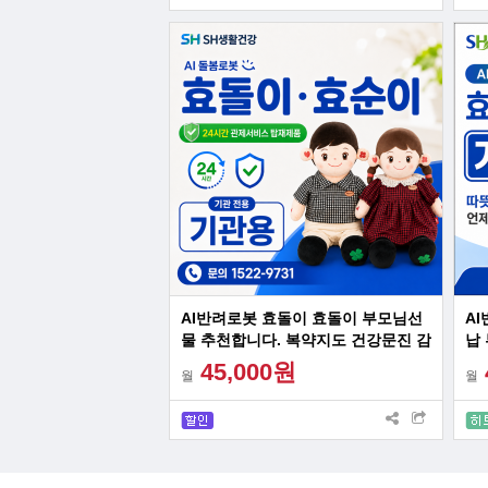
AI반려로봇 효돌이 효돌이 부모님선
A
물 추천합니다. 복약지도 건강문진 감
납
성대화 혼자계신 어르신 최고의 선물
건
45,000원
월
월
최