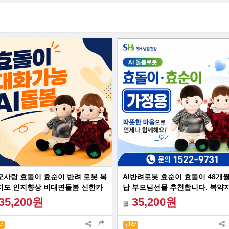
모사랑 효돌이 효순이 반려 로봇 복
AI반려로봇 효순이 효돌이 48개월
지도 인지향상 비대면돌봄 신한카
납 부모님선물 추천합니다. 복약
 장기할부
건강문진 감성대화 혼자계신 어
35,200원
35,200원
월
최고의 선물