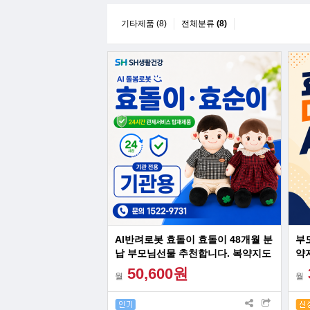
기타제품 (8)
전체분류
(8)
AI반려로봇 효돌이 효돌이 48개월 분
부
납 부모님선물 추천합니다. 복약지도
약
건강문진 감성대화 혼자계신 어르신
드
50,600원
월
월
최고의 선물