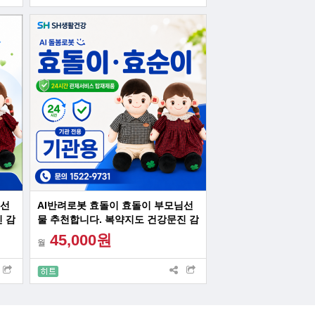
님선
AI반려로봇 효돌이 효돌이 부모님선
 감
물 추천합니다. 복약지도 건강문진 감
선물
성대화 혼자계신 어르신 최고의 선물
45,000원
월