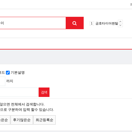
10
토션파장기
1
금호타이어렌탈
2
효돌이
3
라파402
4
자이글온고주파
5
알카메디
6
엘지냉난방기
7
업소용음식물처리기
코드
기본설명
8
무주천마
까지
9
자동케겔운동기구
10
토션파장기
1
금호타이어렌탈
않으면 전체에서 검색합니다.
맨위로
으로 구분하여 입력 할수 있습니다.
높은순
후기많은순
최근등록순