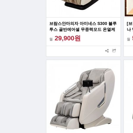
브람스안마의자 아미네스 S300 블루
[
투스 골반에어셀 무중력모드 온열케
나
어
상
29,900원
월
월