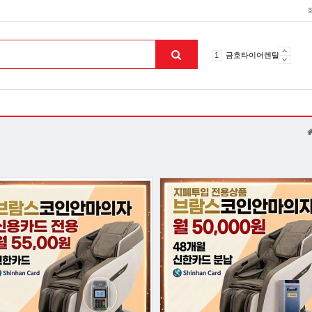
10
토션파장기
1
금호타이어렌탈
2
효돌이
3
라파402
4
자이글온고주파
5
알카메디
6
엘지냉난방기
7
업소용음식물처리기
8
무주천마
9
자동케겔운동기구
10
토션파장기
1
금호타이어렌탈
맨위로