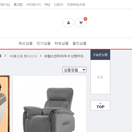
회원가입
로그인
마이페이지
FAQ
1:1문의
주문/배송조회
0
최신상품
인기상품
히트상품
할인상품
오늘본상품
sh홈쇼핑 행사소식
브람스안마의자 X 신한카드
없음