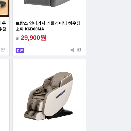
사우
브람스 안마의자 리클라이닝 하우징
추천
소파 K6B00MA
29,900원
월