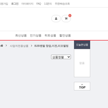
회원가입
로그인
마이페이지
FAQ
1:1문의
주문/배송조회
0
최신상품
인기상품
히트상품
할인상품
오늘본상품
사업자전용상품
B2B렌탈 창업,이전,리모델링
없음