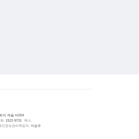
리 캐슬 비004
화.
1522-9731
팩스.
개인정보관리책임자.
이승우