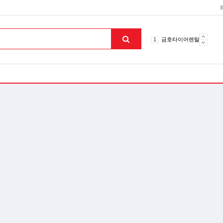
10
토션파장기
1
금호타이어렌탈
2
효돌이
3
라파402
4
자이글온고주파
5
알카메디
6
엘지냉난방기
7
업소용음식물처리기
8
무주천마
9
자동케겔운동기구
10
토션파장기
1
금호타이어렌탈
맨위로