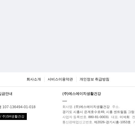
회사소개
서비스이용약관
개인정보 취급방침
입금안내
(주)에스에이치생활건강
107-136494-01-018
회사명.
(주)에스에이치생활건강
주소.
경기도 시흥시 은계호수로49, 시흥 센트럴돔 그랑트
/ 주)SH생활건강
사업자 등록번호.
880-81-00031
대표.
이석희
전
통신판매업신고번호.
제2026-경기시흥-1053호