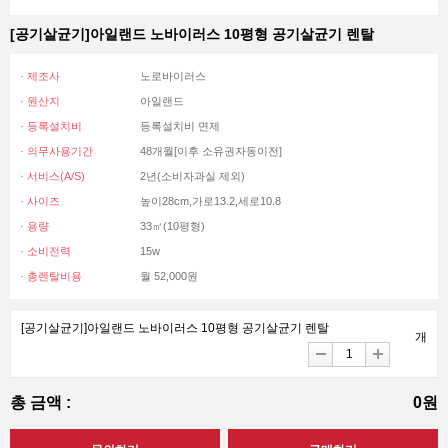
[공기살균기]아일랜드 노바이러스 10평형 공기살균기 렌탈
· 제조사
노로바이러스
· 원산지
아일랜드
· 등록설치비
등록설치비 면제
· 의무사용기간
48개월[이후 소유권자동이전]
· 서비스(A/S)
2년(소비자과실 제외)
· 사이즈
높이28cm,가로13.2,세로10.8
· 용량
33㎡(10평형)
· 소비전력
15w
· 총렌탈비용
월 52,000원
[공기살균기]아일랜드 노바이러스 10평형 공기살균기 렌탈
개
총 금액 :
0원