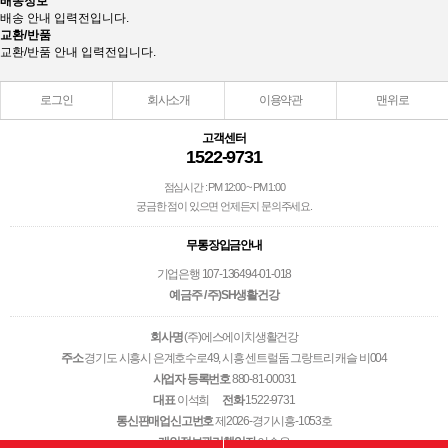
배송정보
배송 안내 입력전입니다.
교환/반품
교환/반품 안내 입력전입니다.
로그인
회사소개
이용약관
맨위로
고객센터
1522-9731
점심시간 : PM 12:00 ~ PM 1:00
궁금한 점이 있으면 언제든지 문의주세요.
무통장입금안내
기업은행 107-136494-01-018
예금주 / 주)SH생활건강
회사명
(주)에스에이치생활건강
주소
경기도 시흥시 은계호수로49, 시흥 센트럴돔 그랑트리 캐슬 비004
사업자 등록번호
880-81-00031
대표
이석희
전화
1522-9731
통신판매업신고번호
제2026-경기시흥-1053호
개인정보관리책임자
이승우