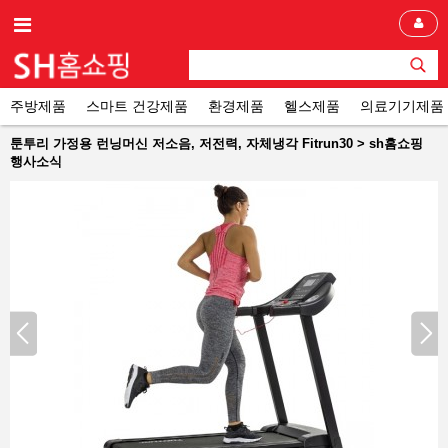
주방제품
스마트 건강제품
환경제품
헬스제품
의료기기제품
툰투리 가정용 런닝머신 저소음, 저전력, 자체냉각 Fitrun30 > sh홈쇼핑
행사소식