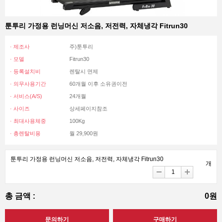
툰투리 가정용 런닝머신 저소음, 저전력, 자체냉각 Fitrun30
· 제조사
주)툰투리
· 모델
Fitrun30
· 등록설치비
렌탈시 면제
· 의무사용기간
60개월 이후 소유권이전
· 서비스(A/S)
24개월
· 사이즈
상세페이지참조
· 최대사용체중
100Kg
· 총렌탈비용
월 29,900원
툰투리 가정용 런닝머신 저소음, 저전력, 자체냉각 Fitrun30
개
총 금액 :
0원