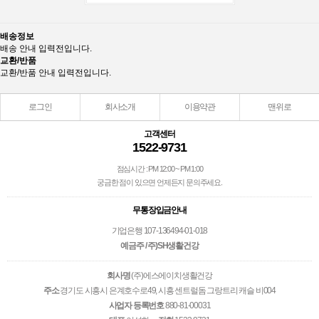
배송정보
배송 안내 입력전입니다.
교환/반품
교환/반품 안내 입력전입니다.
로그인
회사소개
이용약관
맨위로
고객센터
1522-9731
점심시간 : PM 12:00 ~ PM 1:00
궁금한 점이 있으면 언제든지 문의주세요.
무통장입금안내
기업은행 107-136494-01-018
예금주 / 주)SH생활건강
회사명
(주)에스에이치생활건강
주소
경기도 시흥시 은계호수로49, 시흥 센트럴돔 그랑트리 캐슬 비004
사업자 등록번호
880-81-00031