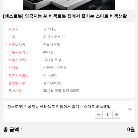
[센스로봇] 인공지능 AI 바둑로봇 집에서 즐기는 스마트 바둑생활
· 제조사
센스타임
· 모델
AI 센스로봇 고
· 등록설치비
렌탈시면제
· 의무사용기간
48개월
· 서비스(A/S)
12개월 무상
· 사이즈
상품페이지참조
· 제휴카드할인
하나,롯데
· 총렌탈비용
월 53,000원
· 특이사항
36개월 렌탈 월66.000원
[센스로봇] 인공지능 AI 바둑로봇 집에서 즐기는 스마트 바둑생활
개
총 금액 :
0원