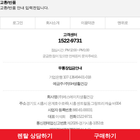
교환/반품
교환/반품 안내 입력전입니다.
로그인
회사소개
이용약관
맨위로
고객센터
1522-9731
점심시간 : PM 12:00 ~ PM 1:00
궁금한 점이 있으면 언제든지 문의주세요.
무통장입금안내
기업은행 107-136494-01-018
예금주 / 주)SH생활건강
회사명
(주)에스에이치생활건강
주소
경기도 시흥시 은계호수로49, 시흥 센트럴돔 그랑트리 캐슬 비004
사업자 등록번호
880-81-00031
대표
이석희
전화
1522-9731
통신판매업신고번호
제2026-경기시흥-1053호
개인정보관리책임자
이승우
Copyright © 2001-2013 (주)에스에이치생활건강. All Rights Reserved.