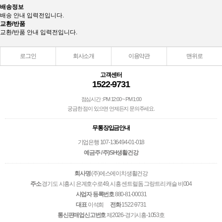
배송정보
배송 안내 입력전입니다.
교환/반품
교환/반품 안내 입력전입니다.
로그인
회사소개
이용약관
맨위로
고객센터
1522-9731
점심시간 : PM 12:00 ~ PM 1:00
궁금한 점이 있으면 언제든지 문의주세요.
무통장입금안내
기업은행 107-136494-01-018
예금주 / 주)SH생활건강
회사명
(주)에스에이치생활건강
주소
경기도 시흥시 은계호수로49, 시흥 센트럴돔 그랑트리 캐슬 비004
사업자 등록번호
880-81-00031
대표
이석희
전화
1522-9731
통신판매업신고번호
제2026-경기시흥-1053호