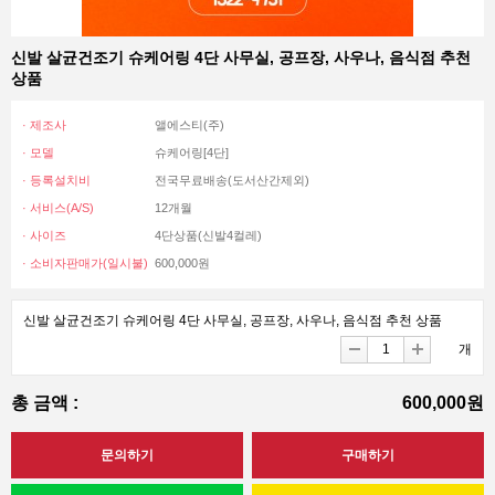
신발 살균건조기 슈케어링 4단 사무실, 공프장, 사우나, 음식점 추천
상품
· 제조사
앨에스티(주)
· 모델
슈케어링[4단]
· 등록설치비
전국무료배송(도서산간제외)
· 서비스(A/S)
12개월
· 사이즈
4단상품(신발4컬레)
· 소비자판매가(일시불)
600,000원
신발 살균건조기 슈케어링 4단 사무실, 공프장, 사우나, 음식점 추천 상품
개
총 금액 :
600,000원