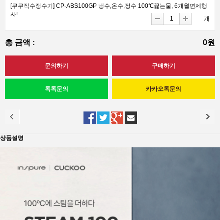
[쿠쿠직수정수기] CP-ABS100GP 냉수,온수,정수 100℃끓는물, 6개월면제행
사!
개
총 금액 :
0원
상품설명