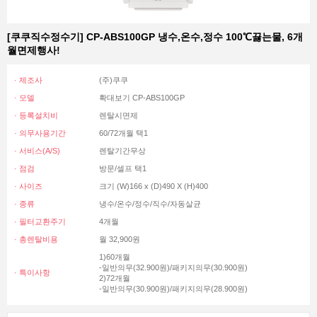
[쿠쿠직수정수기] CP-ABS100GP 냉수,온수,정수 100℃끓는물, 6개
월면제행사!
· 제조사
(주)쿠쿠
· 모델
확대보기 CP-ABS100GP
· 등록설치비
렌탈시면제
· 의무사용기간
60/72개월 택1
· 서비스(A/S)
렌탈기간무상
· 점검
방문/셀프 택1
· 사이즈
크기 (W)166 x (D)490 X (H)400
· 종류
냉수/온수/정수/직수/자동살균
· 필터교환주기
4개월
· 총렌탈비용
월 32,900원
1)60개월
-일반의무(32.900원)/패키지의무(30.900원)
· 특이사항
2)72개월
-일반의무(30.900원)/패키지의무(28.900원)