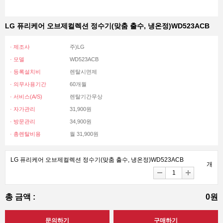
LG 퓨리케어 오브제컬렉션 정수기(맞춤 출수, 냉온정)WD523ACB
· 제조사
주)LG
· 모델
WD523ACB
· 등록설치비
렌탈시면제
· 의무사용기간
60개월
· 서비스(A/S)
렌탈기간무상
· 자가관리
31,900원
· 방문관리
34,900원
· 총렌탈비용
월 31,900원
LG 퓨리케어 오브제컬렉션 정수기(맞춤 출수, 냉온정)WD523ACB
개
총 금액 :
0원