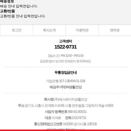
배송정보
배송 안내 입력전입니다.
교환/반품
교환/반품 안내 입력전입니다.
로그인
회사소개
이용약관
맨위로
고객센터
1522-9731
점심시간 : PM 12:00 ~ PM 1:00
궁금한 점이 있으면 언제든지 문의주세요.
무통장입금안내
기업은행 107-136494-01-018
예금주 / 주)SH생활건강
회사명
(주)에스에이치생활건강
주소
경기도 시흥시 은계호수로49, 시흥 센트럴돔 그랑트리 캐슬 비004
사업자 등록번호
880-81-00031
대표
이석희
전화
1522-9731
통신판매업신고번호
제2026-경기시흥-1053호
개인정보관리책임자
이승우