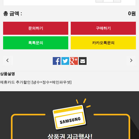
총 금액 :
0원
상품설명
제휴카드 추가할인 [냉수+정수+메인파우셋]