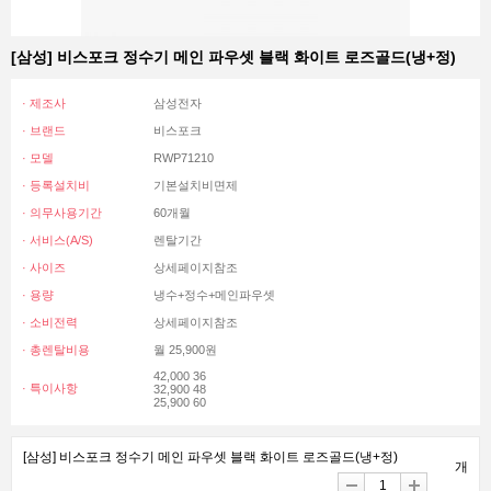
[삼성] 비스포크 정수기 메인 파우셋 블랙 화이트 로즈골드(냉+정)
· 제조사
삼성전자
· 브랜드
비스포크
· 모델
RWP71210
· 등록설치비
기본설치비면제
· 의무사용기간
60개월
· 서비스(A/S)
렌탈기간
· 사이즈
상세페이지참조
· 용량
냉수+정수+메인파우셋
· 소비전력
상세페이지참조
· 총렌탈비용
월 25,900원
42,000 36
· 특이사항
32,900 48
25,900 60
[삼성] 비스포크 정수기 메인 파우셋 블랙 화이트 로즈골드(냉+정)
개