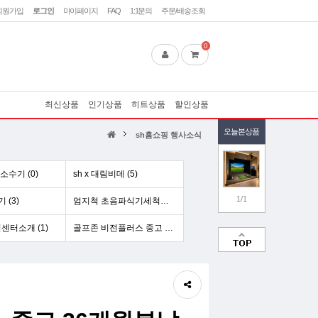
회원가입
로그인
마이페이지
FAQ
1:1문의
주문/배송조회
0
최신상품
인기상품
히트상품
할인상품
오늘본상품
sh홈쇼핑 행사소식
수기 (0)
sh x 대림비데 (5)
1/1
(3)
엄지척 초음파식기세척기[업소용] (5)
센터소개 (1)
골프존 비전플러스 중고 리스 (1)