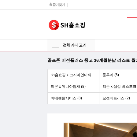
즐겨찾기
전체카테고리
골프존 비전플러스 중고 36개월분납 리스료 월5
sh홈쇼핑 x 코지마안마의자 (6)
툰투리 (6)
티몬 x 위니아딤채 (8)
비데렌탈서비스 (8)
모션메트리스 (2)