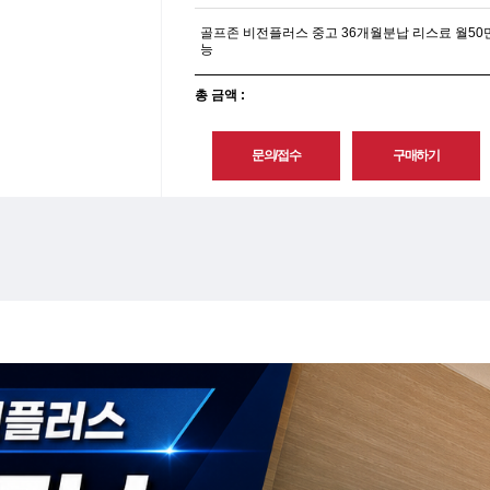
골프존 비전플러스 중고 36개월분납 리스료 월50
능
총 금액 :