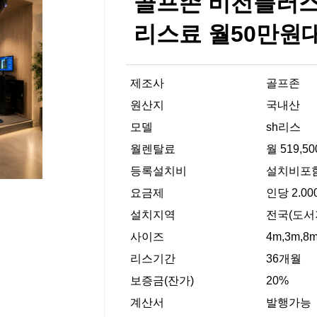
골프존 비전플러스
리스료 월50만원
제조사
골프존
원산지
국내산
모델
sh리스
월렌탈료
월 519,5
등록설치비
설치비포
요금제
인당 2.00
설치지역
전국(도서
사이즈
4m,3m,8
리스기간
36개월
보증금(잔가)
20%
계산서
발행가능