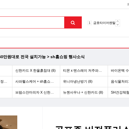
10
토션파장기
1
금호타이어렌탈
2
효돌이
3
라파402
4
자이글온고주파
5
알카메디
6
엘지냉난방기
0만원대로 전국 설치가능 > sh홈쇼핑 행사소식
7
업소용음식물처리기
8
무주천마
신한카드 X 한울흙침대 (8)
티몬 x 텐스레이 저주파치료기 (3)
바이온텍 수소
9
자동케겔운동기구
10
토션파장기
티몬 x 삼성 비스포크 정수기 (5)
사파헬스케어 + sh홈쇼핑 행사 (10)
위니아냉난방기 (8)
음식물처리기 
1
금호타이어렌탈
브람스안마의자 X 신한카드 (8)
뉴젠사우나 + 신한카드 (8)
SH건강체험
맨위로