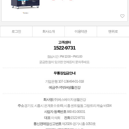
로그인
회사소개
이용약관
맨위로
고객센터
1522-9731
점심시간 : PM 12:00 ~ PM 1:00
궁금한 점이 있으면 언제든지 문의주세요.
무통장입금안내
기업은행 107-136494-01-018
예금주 / 주)SH생활건강
회사명
(주)에스에이치생활건강
주소
경기도 시흥시 은계호수로49, 시흥 센트럴돔 그랑트리 캐슬 비004
사업자 등록번호
880-81-00031
대표
이석희
전화
1522-9731
통신판매업신고번호
제2026-경기시흥-1053호