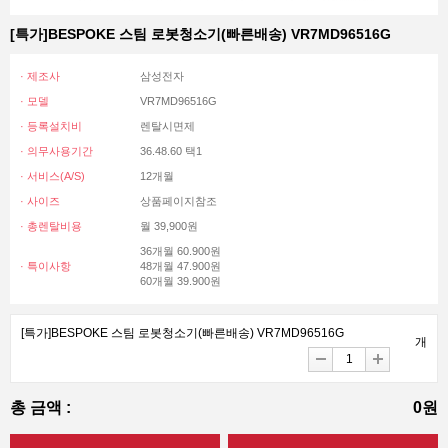
[특가]BESPOKE 스팀 로봇청소기(빠른배송) VR7MD96516G
· 제조사
삼성전자
· 모델
VR7MD96516G
· 등록설치비
렌탈시면제
· 의무사용기간
36.48.60 택1
· 서비스(A/S)
12개월
· 사이즈
상품페이지참조
· 총렌탈비용
월 39,900원
36개월 60.900원
· 특이사항
48개월 47.900원
60개월 39.900원
[특가]BESPOKE 스팀 로봇청소기(빠른배송) VR7MD96516G
개
총 금액 :
0원