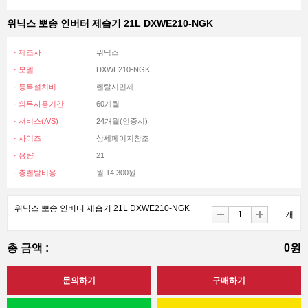
위닉스 뽀송 인버터 제습기 21L DXWE210-NGK
· 제조사
위닉스
· 모델
DXWE210-NGK
· 등록설치비
렌탈시면제
· 의무사용기간
60개월
· 서비스(A/S)
24개월(인증시)
· 사이즈
상세페이지참조
· 용량
21
· 총렌탈비용
월 14,300원
위닉스 뽀송 인버터 제습기 21L DXWE210-NGK
개
총 금액 :
0원