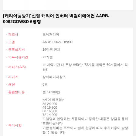
[캐리어냉방기]신형 캐리어 인버터 벽걸이에어컨 AARB-
0062GDWSD 6평형
· 제조사
오택캐리어
· 모델
AARB-0062GDWSD
· 등록설치비
14만원 면제
· 의무사용기간
72개월
※ 계약기간 내 무상 A/S(단, 72개월 계약은 60개월까지 적
· 서비스(A/S)
용)
· 사이즈
상세페이지참조
· 용량
6평
· 총렌탈비용
월 14,900원
<케어 미포함>
36 24,900
48 19,900
60 16,900
72 14,900
모델명과 렌탈료는 유동적이니 정확한 내용은 상담을 통해
확인바랍니다.
· 특이사항
기본설치비는 무료이나 설치 환경에 따라 추가비용이 발생
할 수 있습니다.