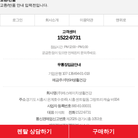
교환/반품
교환/반품 안내 입력전입니다.
로그인
회사소개
이용약관
맨위로
고객센터
1522-9731
점심시간 : PM 12:00 ~ PM 1:00
궁금한 점이 있으면 언제든지 문의주세요.
무통장입금안내
기업은행 107-136494-01-018
예금주 / 주)SH생활건강
회사명
(주)에스에이치생활건강
주소
경기도 시흥시 은계호수로49, 시흥 센트럴돔 그랑트리 캐슬 비004
사업자 등록번호
880-81-00031
대표
이석희
전화
1522-9731
통신판매업신고번호
제2026-경기시흥-1053호
개인정보관리책임자
이승우
Copyright © 2001-2013 (주)에스에이치생활건강. All Rights Reserved.