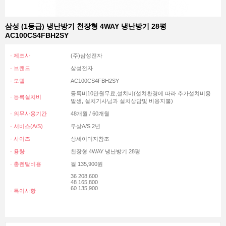
삼성 (1등급) 냉난방기 천장형 4WAY 냉난방기 28평
AC100CS4FBH2SY
· 제조사
(주)삼성전자
· 브랜드
삼성전자
· 모델
AC100CS4FBH2SY
등록비10만원무료,설치비(설치환경에 따라 추가설치비용
· 등록설치비
발생, 설치기사님과 설치상담및 비용지불)
· 의무사용기간
48개월 / 60개월
· 서비스(A/S)
무상A/S 2년
· 사이즈
상세이미지참조
· 용량
천장형 4WAY 냉난방기 28평
· 총렌탈비용
월 135,900원
36 208,600
48 165,800
60 135,900
· 특이사항