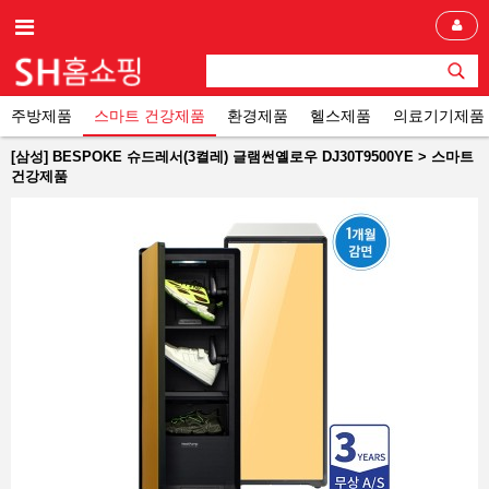
주방제품
스마트 건강제품
환경제품
헬스제품
의료기기제품
[삼성] BESPOKE 슈드레서(3켤레) 글램썬옐로우 DJ30T9500YE > 스마트
건강제품