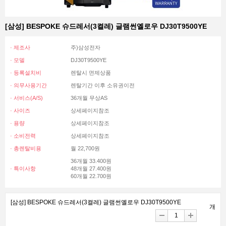
[삼성] BESPOKE 슈드레서(3켤레) 글램썬옐로우 DJ30T9500YE
· 제조사
주)삼성전자
· 모델
DJ30T9500YE
· 등록설치비
렌탈시 면제상품
· 의무사용기간
렌탈기간 이후 소유권이전
· 서비스(A/S)
36개월 무상AS
· 사이즈
상세페이지참조
· 용량
상세페이지참조
· 소비전력
상세페이지참조
· 총렌탈비용
월 22,700원
36개월 33.400원
· 특이사항
48개월 27.400원
60개월 22.700원
[삼성] BESPOKE 슈드레서(3켤레) 글램썬옐로우 DJ30T9500YE
개