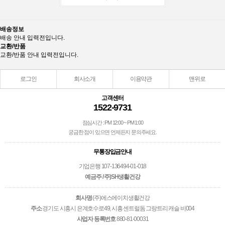
배송정보
배송 안내 입력전입니다.
교환/반품
교환/반품 안내 입력전입니다.
로그인
회사소개
이용약관
맨위로
고객센터
1522-9731
점심시간 : PM 12:00 ~ PM 1:00
궁금한 점이 있으면 언제든지 문의주세요.
무통장입금안내
기업은행 107-136494-01-018
예금주 / 주)SH생활건강
회사명
(주)에스에이치생활건강
주소
경기도 시흥시 은계호수로49, 시흥 센트럴돔 그랑트리 캐슬 비004
사업자 등록번호
880-81-00031