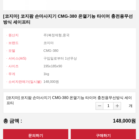
[코지마] 코지팜 손마사지기 CMG-380 온열기능 타이머 충전용무선
방식 세이프티
· 원산지
주)복정제형,중국
· 브랜드
코지마
· 모델
CMG-380
· 서비스(A/S)
구입일로부터 1년무상
· 사이즈
195x185x90
· 무게
1kg
· 소비자판매가(일시불)
148,000원
[코지마] 코지팜 손마사지기 CMG-380 온열기능 타이머 충전용무선방식 세이
프티
개
총 금액 :
148,000원