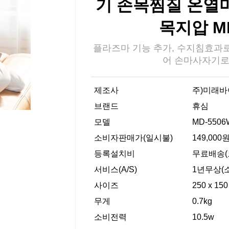
기 손목찜질 온열
목지압 MD
플라즈마 기능 추가, 수지침효과
어 손마사자기로
제조사
주)미래바
브랜드
휴심
모델
MD-5506
소비자판매가(일시불)
149,000
등록설치비
무료배송(
서비스(A/S)
1년무상(
사이즈
250 x 15
무게
0.7kg
소비전력
10.5w