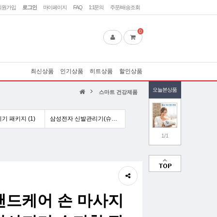
회원가입
로그인
마이페이지
FAQ
1:1문의
주문/배송조회
0
최신상품
인기상품
히트상품
할인상품
오늘본상품
스마트 건강제품
 패키지 (1)
삼성전자 신발관리기(슈드레서) (4)
1/1
핸드케어 손 마사지