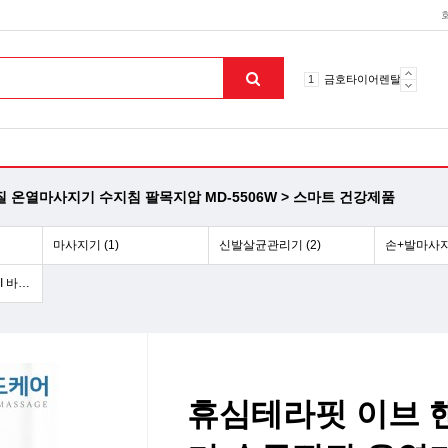
10
토션파장기
1
금호타이어렌탈
2
효돌이
3
라파402
4
자이글온고주파
5
알카메디
6
엘지냉난방기
온열마사지기 수지침 팔목지압 MD-5506W > 스마트 건강제품
7
업소용음식물처리기
8
무주천마
마사지기 (1)
신발살균관리기 (2)
손+발마사지기
9
자동케겔운동기구
10
토션파장기
[센스로봇]인공지능 AI 바둑로봇 (1)
1
금호타이어렌탈
맨위로
휴심테라핏 이브 