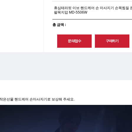
휴심테라핏 이브 핸드케어 손 마사지기 손목찜질
팔목지압 MD-5506W
총 금액 :
 작은선물 핸드케어 손마사자기로 보상해 주세요.