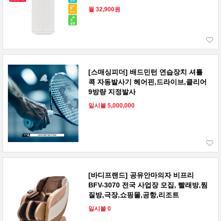
월 32,900원
[스매싱피더] 배드민턴 연습장치 셔틀
콕 자동발사기 헤어핀,드라이브,클리어
9방량 지정발사
일시불 5,000,000
[바디프랜드] 공유안마의자 비프리
BFV-3070 전국 사업장 모집, 빨래방,찜
질방,극장,쇼핑몰,공항,리조트
일시불 0