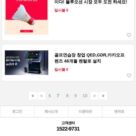
이다! 블루오션 시장 모두 도전 하세요!
일시불 0
골프연습장 창업 QED,GDR,카카오프
렌즈 48개월 렌탈로 설치
일시불 0
6
7
8
9
10
로그인
회사소개
이용약관
맨위로
고객센터
1522-9731