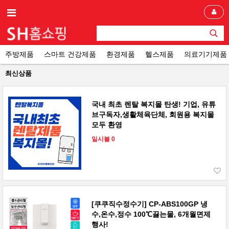
주방제품
스마트 건강제품
환경제품
헬스제품
의료기기제품
최신상품
국내 최초 렌탈 복지몰 탄생! 기업, 유튜
브구독자,생활체육단체, 회원용 복지몰
모두 환영
일시불 0
[쿠쿠직수정수기] CP-ABS100GP 냉
수,온수,정수 100℃끓는물, 6개월면제
행사!