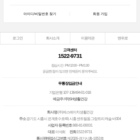
아이디/비밀번호 찾기
회원 가입
로그인
회사소개
이용약관
맨위로
고객센터
1522-9731
점심시간 : PM 12:00 ~ PM 1:00
궁금한 점이 있으면 언제든지 문의주세요.
무통장입금안내
기업은행 107-136494-01-018
예금주 / 주)SH생활건강
회사명
(주)에스에이치생활건강
주소
경기도 시흥시 은계호수로49, 시흥 센트럴돔 그랑트리 캐슬 비004
사업자 등록번호
880-81-00031
대표
이석희
전화
1522-9731
통신판매업신고번호
제2026-경기시흥-1053호