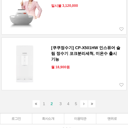
일시불 3,120,000
[쿠쿠정수기] CP-X501HW 인스퓨어 슬
림 정수기 코크분리세척, 미온수 출시
기능
월 18,900원
1
2
3
4
5
로그인
회사소개
이용약관
맨위로