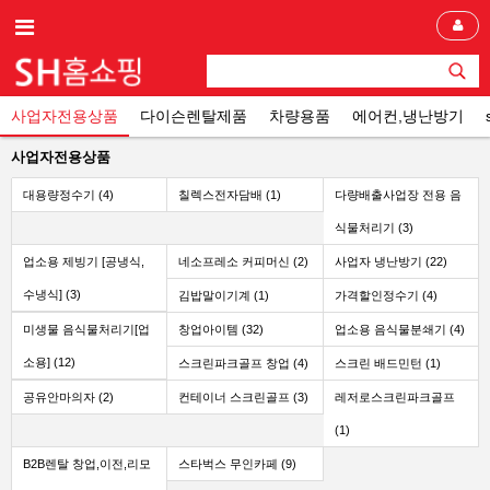
사업자전용상품
다이슨렌탈제품
차량용품
에어컨,냉난방기
사업자전용상품
대용량정수기 (4)
칠렉스전자담배 (1)
다량배출사업장 전용 음
식물처리기 (3)
업소용 제빙기 [공냉식,
네소프레소 커피머신 (2)
사업자 냉난방기 (22)
수냉식] (3)
김밥말이기계 (1)
가격할인정수기 (4)
미생물 음식물처리기[업
창업아이템 (32)
업소용 음식물분쇄기 (4)
소용] (12)
스크린파크골프 창업 (4)
스크린 배드민턴 (1)
공유안마의자 (2)
컨테이너 스크린골프 (3)
레저로스크린파크골프
(1)
B2B렌탈 창업,이전,리모
스타벅스 무인카페 (9)