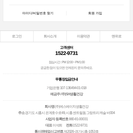
아이디/비밀번호 찾기
회원 가입
로그인
회사소개
이용약관
맨위로
고객센터
1522-9731
점심시간 : PM 12:00 ~ PM 1:00
궁금한 점이 있으면 언제든지 문의주세요.
무통장입금안내
기업은행 107-136494-01-018
예금주 / 주)SH생활건강
회사명
(주)에스에이치생활건강
주소
경기도 시흥시 은계호수로49, 시흥 센트럴돔 그랑트리 캐슬 비004
사업자 등록번호
880-81-00031
대표
이석희
전화
1522-9731
통신판매업신고번호
제2026-경기시흥-1053호