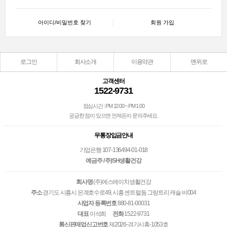
아이디/비밀번호 찾기
회원 가입
로그인
회사소개
이용약관
맨위로
고객센터
1522-9731
점심시간 : PM 12:00 ~ PM 1:00
궁금한 점이 있으면 언제든지 문의주세요.
무통장입금안내
기업은행 107-136494-01-018
예금주 / 주)SH생활건강
회사명
(주)에스에이치생활건강
주소
경기도 시흥시 은계호수로49, 시흥 센트럴돔 그랑트리 캐슬 비004
사업자 등록번호
880-81-00031
대표
이석희
전화
1522-9731
통신판매업신고번호
제2026-경기시흥-1053호